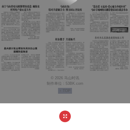
© 2026 马山时讯
制作单位：
53BK.com
↑ TOP
http://www.mashantv.com/Content/weixinlogo.png
马山时讯
http://www.mashantv.com/content/2022-01/20/edition348_A3.html